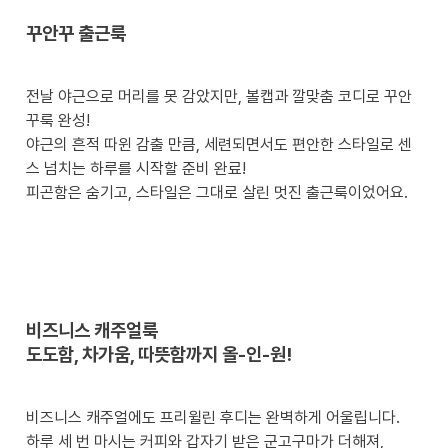
꾸안꾸 출근룩
전날 야근으로 머리를 못 감았지만, 볼캡과 깔맞춤 코디로 꾸안
꾸룩 완성! 

야근의 흔적 따윈 감출 만큼, 세련되면서도 편안한 스타일로 센
스 넘치는 하루를 시작할 준비 완료! 

피곤함은 숨기고, 스타일은 그대로 살린 멋진 출근룩이었어요.
비즈니스 캐주얼룩 

도도함, 차가움, 따뜻함까지 올-인-원!
비즈니스 캐주얼에도 프리윌린 후디는 완벽하게 어울립니다. 

하루 세 번 마시는 커피와 갑자기 받은 군고구마가 더해져, 
