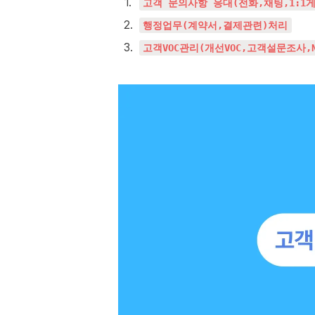
1
.
고객 문의사항 응대(전화,채팅,1:1
2
.
행정업무(계약서,결제관련)처리
3
.
고객VOC관리(개선VOC,고객설문조사,N